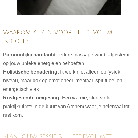
Waarom kiezen voor Liefdevol met
Nicole?
Persoonlijke aandacht:
Iedere massage wordt afgestemd
op jouw unieke energie en behoeften
Holistische benadering:
Ik werk niet alleen op fysiek
niveau, maar ook op emotioneel, mentaal, spiritueel en
energetisch vlak
Rustgevende omgeving:
Een warme, sfeervolle
praktijkruimte in de buurt van Arnhem waar je helemaal tot
rust komt
Plan jouw sessie bij Liefdevol met