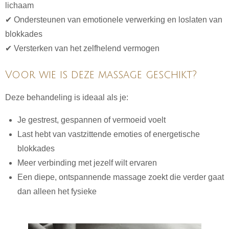
lichaam
✔ Ondersteunen van emotionele verwerking en loslaten van
blokkades
✔ Versterken van het zelfhelend vermogen
Voor wie is deze massage geschikt?
Deze behandeling is ideaal als je:
Je gestrest, gespannen of vermoeid voelt
Last hebt van vastzittende emoties of energetische
blokkades
Meer verbinding met jezelf wilt ervaren
Een diepe, ontspannende massage zoekt die verder gaat
dan alleen het fysieke