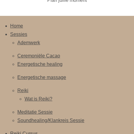
Plan jullie moment
Home
Sessies
Ademwerk
Ceremoniële Cacao
Energetische healing
Energetische massage
Reiki
Wat is Reiki?
Meditatie Sessie
Soundhealing/Klankreis Sessie
Reiki Cursus