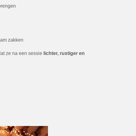
brengen
haam zakken
dat ze na een sessie
lichter, rustiger en