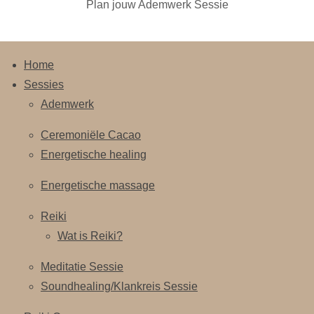
Plan jouw Ademwerk Sessie
Home
Sessies
Ademwerk
Ceremoniële Cacao
Energetische healing
Energetische massage
Reiki
Wat is Reiki?
Meditatie Sessie
Soundhealing/Klankreis Sessie