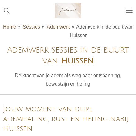
Ga
direct
naar
Home
»
Sessies
»
Ademwerk
»
Ademwerk in de buurt van
de
Huissen
hoofdinhoud
Ademwerk Sessies
in de buurt
van
Huissen
De kracht van je adem als weg naar ontspanning,
bewustzijn en heling
Jouw moment van diepe
ademhaling, rust en heling na
bij
Huissen